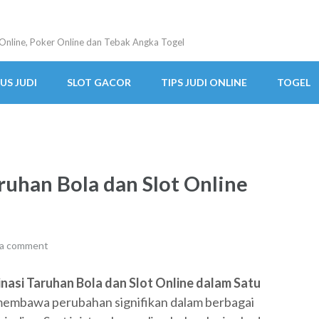
 Online, Poker Online dan Tebak Angka Togel
US JUDI
SLOT GACOR
TIPS JUDI ONLINE
TOGEL
ruhan Bola dan Slot Online
 a comment
nasi Taruhan Bola dan Slot Online dalam Satu
 membawa perubahan signifikan dalam berbagai