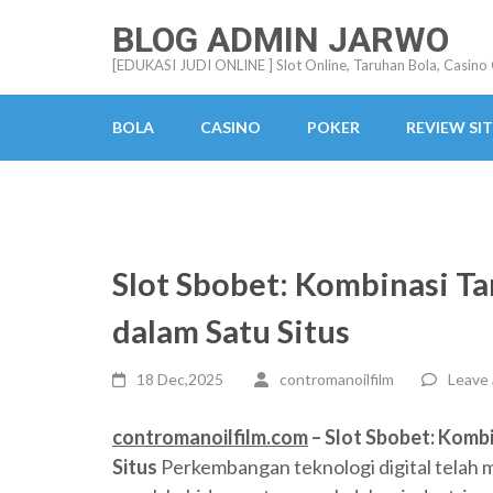
Skip
BLOG ADMIN JARWO
to
[EDUKASI JUDI ONLINE ] Slot Online, Taruhan Bola, Casino
content
(Press
BOLA
CASINO
POKER
REVIEW SIT
Enter)
Slot Sbobet: Kombinasi Ta
dalam Satu Situs
18 Dec,2025
contromanoilfilm
Leave
contromanoilfilm.com
– Slot Sbobet: Kombi
Situs
Perkembangan teknologi digital telah