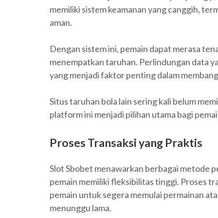
memiliki sistem keamanan yang canggih, term
aman.
Dengan sistem ini, pemain dapat merasa tena
menempatkan taruhan. Perlindungan data ya
yang menjadi faktor penting dalam membangu
Situs taruhan bola lain sering kali belum me
platform ini menjadi pilihan utama bagi pe
Proses Transaksi yang Praktis
Slot Sbobet menawarkan berbagai metode pe
pemain memiliki fleksibilitas tinggi. Prose
pemain untuk segera memulai permainan at
menunggu lama.