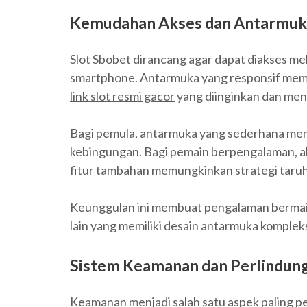
Kemudahan Akses dan Antarmuk
Slot Sbobet dirancang agar dapat diakses me
smartphone. Antarmuka yang responsif m
link slot resmi gacor
yang diinginkan dan me
Bagi pemula, antarmuka yang sederhana m
kebingungan. Bagi pemain berpengalaman, aks
fitur tambahan memungkinkan strategi taruha
Keunggulan ini membuat pengalaman bermain
lain yang memiliki desain antarmuka kompl
Sistem Keamanan dan Perlindun
Keamanan menjadi salah satu aspek paling pe