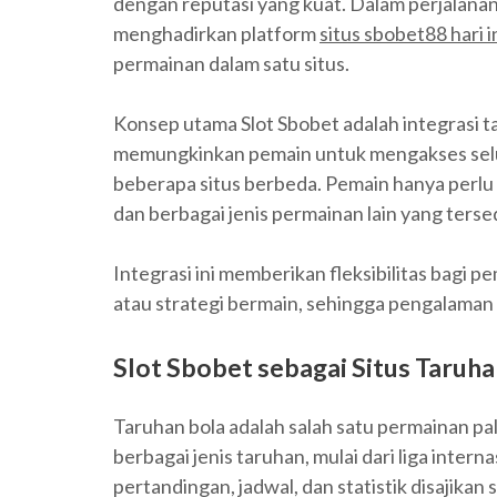
dengan reputasi yang kuat. Dalam perjalan
menghadirkan platform
situs sbobet88 hari i
permainan dalam satu situs.
Konsep utama Slot Sbobet adalah integrasi tar
memungkinkan pemain untuk mengakses selur
beberapa situs berbeda. Pemain hanya perlu s
dan berbagai jenis permainan lain yang tersed
Integrasi ini memberikan fleksibilitas bagi 
atau strategi bermain, sehingga pengalaman
Slot Sbobet sebagai Situs Taruha
Taruhan bola adalah salah satu permainan pal
berbagai jenis taruhan, mulai dari liga intern
pertandingan, jadwal, dan statistik disajik