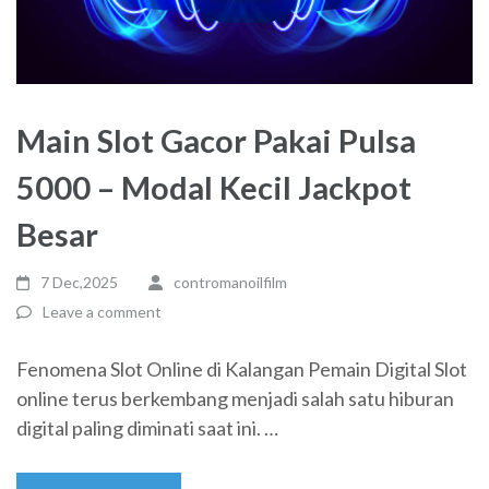
Main Slot Gacor Pakai Pulsa
5000 – Modal Kecil Jackpot
Besar
7 Dec,2025
contromanoilfilm
Leave a comment
Fenomena Slot Online di Kalangan Pemain Digital Slot
online terus berkembang menjadi salah satu hiburan
digital paling diminati saat ini. …