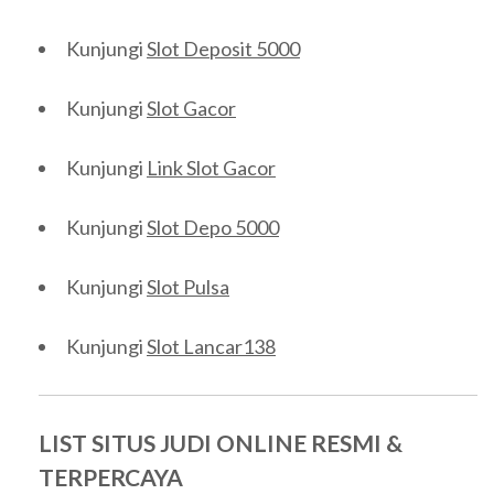
Kunjungi
Slot Deposit 5000
Kunjungi
Slot Gacor
Kunjungi
Link Slot Gacor
Kunjungi
Slot Depo 5000
Kunjungi
Slot Pulsa
Kunjungi
Slot Lancar138
LIST SITUS JUDI ONLINE RESMI &
TERPERCAYA