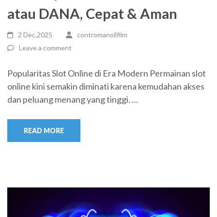
atau DANA, Cepat & Aman
2 Dec,2025
contromanoilfilm
Leave a comment
Popularitas Slot Online di Era Modern Permainan slot
online kini semakin diminati karena kemudahan akses
dan peluang menang yang tinggi. …
READ MORE