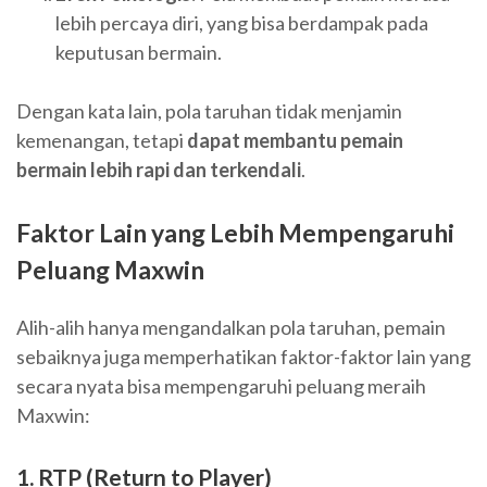
lebih percaya diri, yang bisa berdampak pada
keputusan bermain.
Dengan kata lain, pola taruhan tidak menjamin
kemenangan, tetapi
dapat membantu pemain
bermain lebih rapi dan terkendali
.
Faktor Lain yang Lebih Mempengaruhi
Peluang Maxwin
Alih-alih hanya mengandalkan pola taruhan, pemain
sebaiknya juga memperhatikan faktor-faktor lain yang
secara nyata bisa mempengaruhi peluang meraih
Maxwin:
1.
RTP (Return to Player)