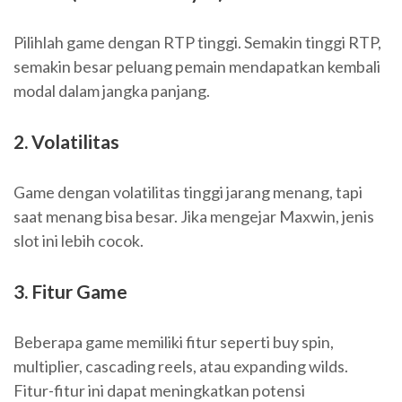
Pilihlah game dengan RTP tinggi. Semakin tinggi RTP,
semakin besar peluang pemain mendapatkan kembali
modal dalam jangka panjang.
2.
Volatilitas
Game dengan volatilitas tinggi jarang menang, tapi
saat menang bisa besar. Jika mengejar Maxwin, jenis
slot ini lebih cocok.
3.
Fitur Game
Beberapa game memiliki fitur seperti buy spin,
multiplier, cascading reels, atau expanding wilds.
Fitur-fitur ini dapat meningkatkan potensi