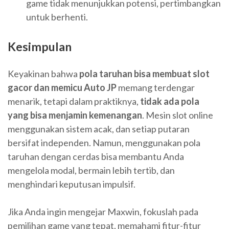
game tidak menunjukkan potensi, pertimbangkan
untuk berhenti.
Kesimpulan
Keyakinan bahwa
pola taruhan bisa membuat slot
gacor dan memicu Auto JP
memang terdengar
menarik, tetapi dalam praktiknya,
tidak ada pola
yang bisa menjamin kemenangan
. Mesin slot online
menggunakan sistem acak, dan setiap putaran
bersifat independen. Namun, menggunakan pola
taruhan dengan cerdas bisa membantu Anda
mengelola modal, bermain lebih tertib, dan
menghindari keputusan impulsif.
Jika Anda ingin mengejar Maxwin, fokuslah pada
pemilihan game yang tepat, memahami fitur-fitur