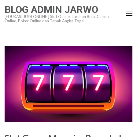
Skip
BLOG ADMIN JARWO
to
[EDUKASI JUDI ONLINE ] Slot Online, Taruhan Bola, Casino
content
Online, Poker Online dan Tebak Angka Togel
(Press
Enter)