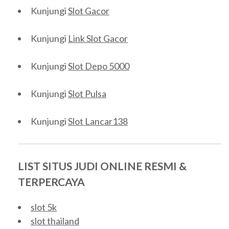
Kunjungi
Slot Gacor
Kunjungi
Link Slot Gacor
Kunjungi
Slot Depo 5000
Kunjungi
Slot Pulsa
Kunjungi
Slot Lancar138
LIST SITUS JUDI ONLINE RESMI &
TERPERCAYA
slot 5k
slot thailand