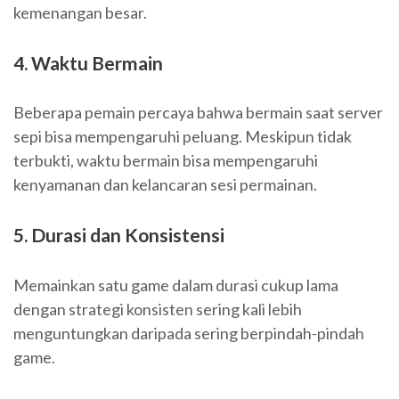
kemenangan besar.
4.
Waktu Bermain
Beberapa pemain percaya bahwa bermain saat server
sepi bisa mempengaruhi peluang. Meskipun tidak
terbukti, waktu bermain bisa mempengaruhi
kenyamanan dan kelancaran sesi permainan.
5.
Durasi dan Konsistensi
Memainkan satu game dalam durasi cukup lama
dengan strategi konsisten sering kali lebih
menguntungkan daripada sering berpindah-pindah
game.