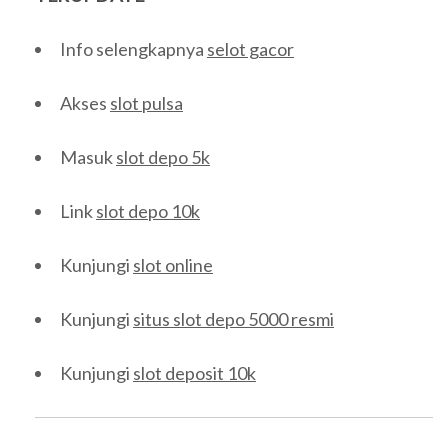
Info selengkapnya
selot gacor
Akses
slot pulsa
Masuk
slot depo 5k
Link
slot depo 10k
Kunjungi
slot online
Kunjungi
situs slot depo 5000 resmi
Kunjungi
slot deposit 10k