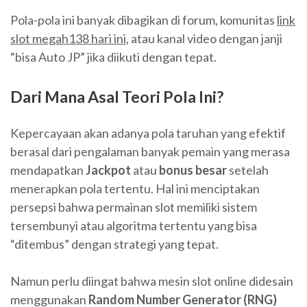
Pola-pola ini banyak dibagikan di forum, komunitas
link
slot megah138 hari ini
, atau kanal video dengan janji
“bisa Auto JP” jika diikuti dengan tepat.
Dari Mana Asal Teori Pola Ini?
Kepercayaan akan adanya pola taruhan yang efektif
berasal dari pengalaman banyak pemain yang merasa
mendapatkan
Jackpot
atau
bonus besar
setelah
menerapkan pola tertentu. Hal ini menciptakan
persepsi bahwa permainan slot memiliki sistem
tersembunyi atau algoritma tertentu yang bisa
“ditembus” dengan strategi yang tepat.
Namun perlu diingat bahwa mesin slot online didesain
menggunakan
Random Number Generator (RNG)