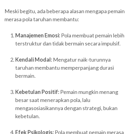
Meski begitu, ada beberapa alasan mengapa pemain
merasa pola taruhan membantu:
Manajemen Emosi:
Pola membuat pemain lebih
terstruktur dan tidak bermain secara impulsif.
Kendali Modal:
Mengatur naik-turunnya
taruhan membantu memperpanjang durasi
bermain.
Kebetulan Positif:
Pemain mungkin menang
besar saat menerapkan pola, lalu
mengasosiasikannya dengan strategi, bukan
kebetulan.
Efek Psikologis:
Pola membuat pemain merasa