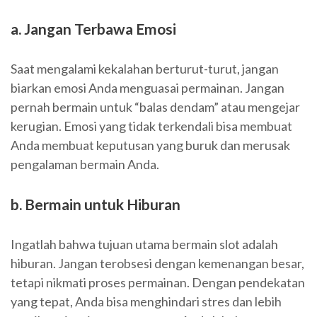
a.
Jangan Terbawa Emosi
Saat mengalami kekalahan berturut-turut, jangan
biarkan emosi Anda menguasai permainan. Jangan
pernah bermain untuk “balas dendam” atau mengejar
kerugian. Emosi yang tidak terkendali bisa membuat
Anda membuat keputusan yang buruk dan merusak
pengalaman bermain Anda.
b.
Bermain untuk Hiburan
Ingatlah bahwa tujuan utama bermain slot adalah
hiburan. Jangan terobsesi dengan kemenangan besar,
tetapi nikmati proses permainan. Dengan pendekatan
yang tepat, Anda bisa menghindari stres dan lebih