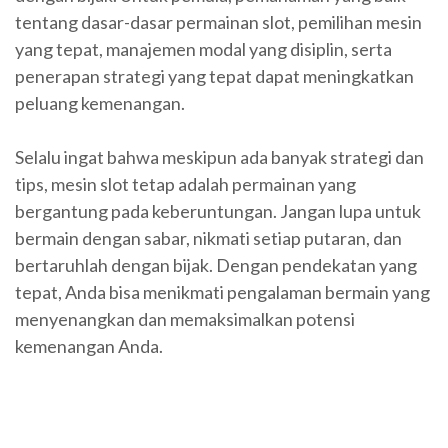
tentang dasar-dasar permainan slot, pemilihan mesin
yang tepat, manajemen modal yang disiplin, serta
penerapan strategi yang tepat dapat meningkatkan
peluang kemenangan.
Selalu ingat bahwa meskipun ada banyak strategi dan
tips, mesin slot tetap adalah permainan yang
bergantung pada keberuntungan. Jangan lupa untuk
bermain dengan sabar, nikmati setiap putaran, dan
bertaruhlah dengan bijak. Dengan pendekatan yang
tepat, Anda bisa menikmati pengalaman bermain yang
menyenangkan dan memaksimalkan potensi
kemenangan Anda.