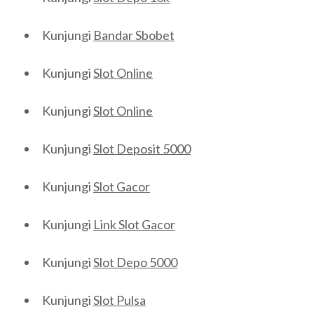
Kunjungi
Bandar Sbobet
Kunjungi
Slot Online
Kunjungi
Slot Online
Kunjungi
Slot Deposit 5000
Kunjungi
Slot Gacor
Kunjungi
Link Slot Gacor
Kunjungi
Slot Depo 5000
Kunjungi
Slot Pulsa