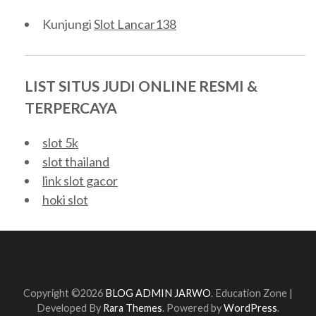
Kunjungi
Slot Lancar138
LIST SITUS JUDI ONLINE RESMI &
TERPERCAYA
slot 5k
slot thailand
link slot gacor
hoki slot
Copyright ©2026
BLOG ADMIN JARWO
.
Education Zone |
Developed By
Rara Themes
. Powered by
WordPress
.