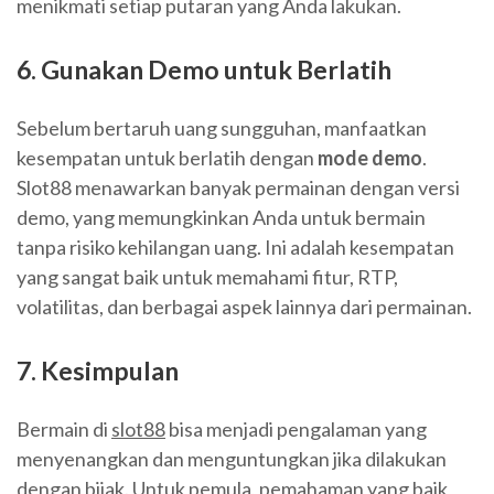
menikmati setiap putaran yang Anda lakukan.
6.
Gunakan Demo untuk Berlatih
Sebelum bertaruh uang sungguhan, manfaatkan
kesempatan untuk berlatih dengan
mode demo
.
Slot88 menawarkan banyak permainan dengan versi
demo, yang memungkinkan Anda untuk bermain
tanpa risiko kehilangan uang. Ini adalah kesempatan
yang sangat baik untuk memahami fitur, RTP,
volatilitas, dan berbagai aspek lainnya dari permainan.
7.
Kesimpulan
Bermain di
slot88
bisa menjadi pengalaman yang
menyenangkan dan menguntungkan jika dilakukan
dengan bijak. Untuk pemula, pemahaman yang baik