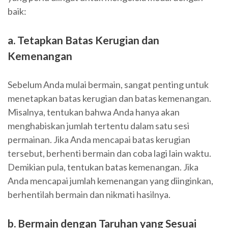
baik:
a.
Tetapkan Batas Kerugian dan
Kemenangan
Sebelum Anda mulai bermain, sangat penting untuk
menetapkan batas kerugian dan batas kemenangan.
Misalnya, tentukan bahwa Anda hanya akan
menghabiskan jumlah tertentu dalam satu sesi
permainan. Jika Anda mencapai batas kerugian
tersebut, berhenti bermain dan coba lagi lain waktu.
Demikian pula, tentukan batas kemenangan. Jika
Anda mencapai jumlah kemenangan yang diinginkan,
berhentilah bermain dan nikmati hasilnya.
b.
Bermain dengan Taruhan yang Sesuai