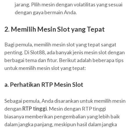
jarang. Pilih mesin dengan volatilitas yang sesuai
dengan gaya bermain Anda.
2.
Memilih Mesin Slot yang Tepat
Bagi pemula, memilih mesin slot yang tepat sangat
penting. Di Slot88, ada banyak jenis mesin slot dengan
berbagai tema dan fitur. Berikut adalah beberapa tips
untuk memilih mesin slot yang tepat:
a.
Perhatikan RTP Mesin Slot
Sebagai pemula, Anda disarankan untuk memilih mesin
dengan
RTP tinggi
. Mesin dengan RTP tinggi
biasanya memberikan pengembalian yang lebih baik
dalam jangka panjang, meskipun hasil dalam jangka