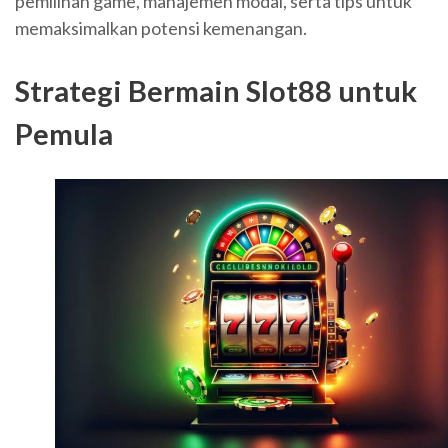
pemilihan game, manajemen modal, serta tips untuk
memaksimalkan potensi kemenangan.
Strategi Bermain Slot88 untuk
Pemula