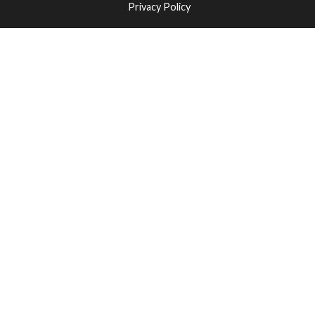
Privacy Policy