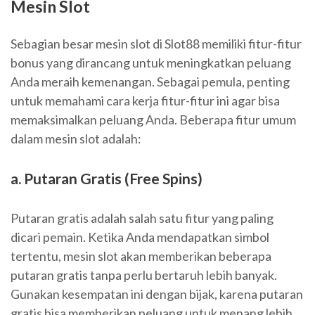
Mesin Slot
Sebagian besar mesin slot di Slot88 memiliki fitur-fitur
bonus yang dirancang untuk meningkatkan peluang
Anda meraih kemenangan. Sebagai pemula, penting
untuk memahami cara kerja fitur-fitur ini agar bisa
memaksimalkan peluang Anda. Beberapa fitur umum
dalam mesin slot adalah:
a.
Putaran Gratis (Free Spins)
Putaran gratis adalah salah satu fitur yang paling
dicari pemain. Ketika Anda mendapatkan simbol
tertentu, mesin slot akan memberikan beberapa
putaran gratis tanpa perlu bertaruh lebih banyak.
Gunakan kesempatan ini dengan bijak, karena putaran
gratis bisa memberikan peluang untuk menang lebih