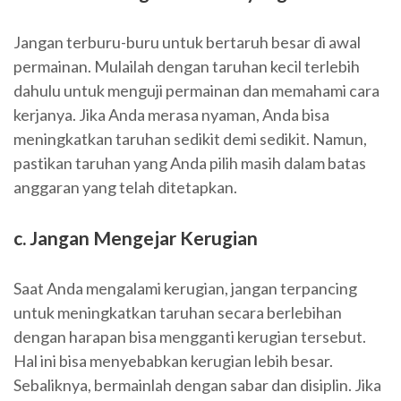
Jangan terburu-buru untuk bertaruh besar di awal
permainan. Mulailah dengan taruhan kecil terlebih
dahulu untuk menguji permainan dan memahami cara
kerjanya. Jika Anda merasa nyaman, Anda bisa
meningkatkan taruhan sedikit demi sedikit. Namun,
pastikan taruhan yang Anda pilih masih dalam batas
anggaran yang telah ditetapkan.
c.
Jangan Mengejar Kerugian
Saat Anda mengalami kerugian, jangan terpancing
untuk meningkatkan taruhan secara berlebihan
dengan harapan bisa mengganti kerugian tersebut.
Hal ini bisa menyebabkan kerugian lebih besar.
Sebaliknya, bermainlah dengan sabar dan disiplin. Jika